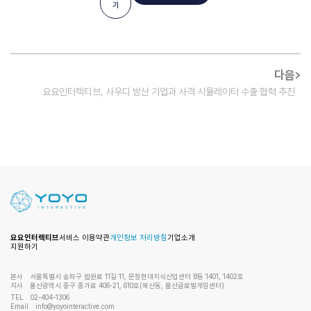
기
다음
요요인터렉티브, 사우디 방산 기업과 사격 시뮬레이터 수출 협력 추진
요요인터렉티브
서비스 이용약관
개인정보 처리방침
기업소개
지원하기
본사
서울특별시 송파구 법원로 11길 11, 문정현대지식산업센터 B동 1401, 1402호
지사
울산광역시 중구 종가로 406-21, 610호(복산동, 울산글로벌게임센터)
TEL
02-404-1306
Email
info@yoyointeractive.com