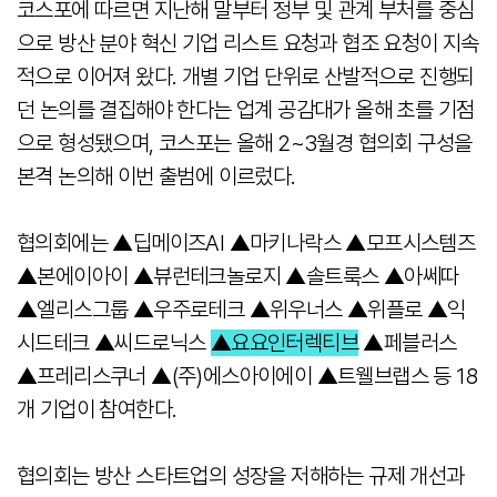
코스포에 따르면 지난해 말부터 정부 및 관계 부처를 중심
으로 방산 분야 혁신 기업 리스트 요청과 협조 요청이 지속
적으로 이어져 왔다. 개별 기업 단위로 산발적으로 진행되
던 논의를 결집해야 한다는 업계 공감대가 올해 초를 기점
으로 형성됐으며, 코스포는 올해 2~3월경 협의회 구성을
본격 논의해 이번 출범에 이르렀다.
협의회에는 ▲딥메이즈AI ▲마키나락스 ▲모프시스템즈
▲본에이아이 ▲뷰런테크놀로지 ▲솔트룩스 ▲아쎄따
▲엘리스그룹 ▲우주로테크 ▲위우너스 ▲위플로 ▲익
시드테크 ▲씨드로닉스
▲요요인터렉티브
▲페블러스
▲프레리스쿠너 ▲(주)에스아이에이 ▲트웰브랩스 등 18
개 기업이 참여한다.
협의회는 방산 스타트업의 성장을 저해하는 규제 개선과