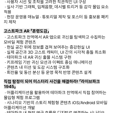
· 사용자 시선 및 조작을 고려한 직관적인 UI 구성
· 실사 기반 그래픽, 입체음향, 데시벨 트리거 등 감각 몰입 요소
적용
· 현장 운영용 매뉴얼 · 튜토리얼 제작 및 포스터 등 홍보용 패키
지 제작
고스트파크 AR 「혼령도감」
· 고스트파크 전역에서 AR 앱으로 귀신을 탐색하고 수집하는
모바일 체험 콘텐츠
· 현실 공간 위에 정보를 겹쳐 보여주는 증강현실 UI
· 실제 공간과 3D 고스트 캐릭터, UI 간의 시각적 충돌 최소화
· 테마파크 내 AR 귀신 출몰 시스템 구현
· 키프레임 기반 귀신 모션과 이펙트 중심 애니메이션
· 콘텐츠 내 미션 및 도감 시스템 구조화
· 회전율 및 동선 분산 등 운영 목적 반영 콘텐츠 설계
직접 탐정이 되어 미스터리 사건을 해결하라! 「라이브파크
1945」
· 어플리케이션을 활용하여 테마파크 전역에서 직접 참여하는
몰입형 체험 프로그램
· 시나리오 기반의 스토리 체험형 콘텐츠 iOS/Android 모바일
어플리케이션 개발
· 테마파크 내 현장 연극 흐름을 디지털로 연결하는 시나리오