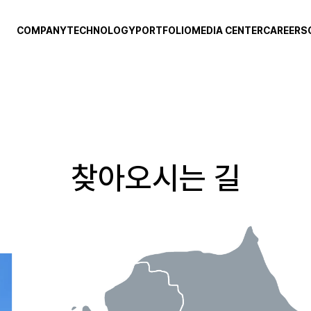
COMPANY
TECHNOLOGY
PORTFOLIO
MEDIA CENTER
CAREERS
회사소개
주요기술
NEWS
인재상
사업영역
보유기술
SNS
채용공고
연혁
WEBZINE
인증서
찾아오시는 길
CI
캐릭터
오시는길