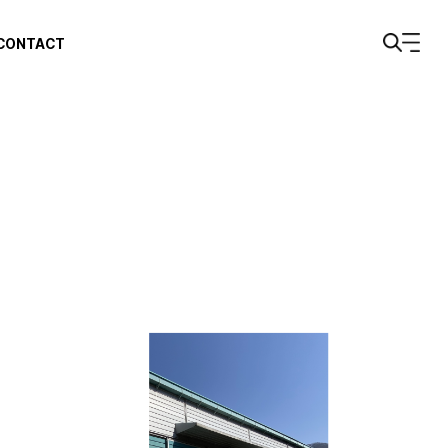
CONTACT
Q&A
1:1문의
FAQ