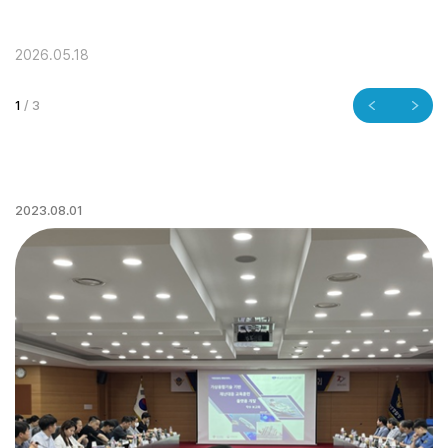
2026.05.18
20
1
/
3
2023.08.01